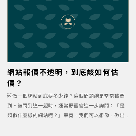
子不合理 QQ 網站設計訴求載入快，體驗好，考量工
程實作，版型會受制於電腦手機，變化不如平面設計
自由。曾經看過有廠商應業主要求，提供三款挑選，
結果只是紅綠藍顏色替換而已。所以，我們家都是走
細修下去方案，會先找參考圖給您，再往下細修～能
提出這點的窗口，都算是很有 sence! 聽到這句話，
這窗口真的潮！網路技術一日千里，過去用的技術，
網站報價不透明，到底該如何估
可能現在有更好解決方法，先問一下，保證不吃虧～
價？
最多客戶和我們這樣講 團隊合作中，保持心靈愉快，
也是很重要的喔！ 保持透明，隨時聯繫，兩大護法，
做一個網站到底要多少錢？這個問題總是常常被問
保佑專案成功 這是對工作室最大的讚賞，感謝過去推
到。被問到這一題時，通常野薑會進一步詢問：「是
薦的窗口夥伴
類似什麼樣的網站呢？」畢竟，我們可以想像，做出
一個 Netflix，跟做出一個兒童暑期夏令營的活動報名
頁，是兩個製作規模差異很大的網站，價格自然也會