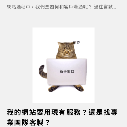
網站過程中，我們是如何和客戶溝通呢？ 過往嘗試多
種方法，有一直去找客戶開會的(同步溝通)，也有不找
客戶開會，全靠文字往來(非同步溝通)。 單靠其中一
條路線，雙方都相當耗費心力。 疫情之下，我們調整
出一款合適的流程，混合線上工作坊 & 非同步溝通。
✦​ 工作坊之前，我們會先提供文件，讓窗口帶回團隊
討論，對齊內部想法 – ( 非同步溝通 ) ✦​ 工作坊之中，
我們會和客戶一起協作文件，將不順邏輯敲定 – ( 同步
溝通 ) ✦​ 工作坊之後，我們會追蹤上一階段文件，請
窗口繼續確認，也會解鎖下一階段文件交付 – ( 非同步
溝通 ) 交錯進行，讓要先預作準備事，用非同步進
行，不用在會議上卡關。 工作坊就專心，將決策細節
我的網站要用現有服務？還是找專
邏輯，一起協作敲定，節省來回時間。無法敲定的，
業團隊客製？
紀錄在文件上，之後再用非同步回報。 經過多次專案