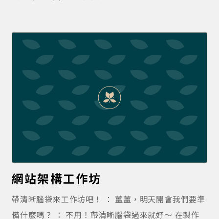
需要耐心慢慢調整。如果是新手經營的話，賣得東西
相當明確 ex 蘋果汁，那從一頁式開始搭配廣告，也是
相當不錯起步方式。 但如果您的產品需要更多溝通，
或是價位偏高，那累積信任就相當重要了。這時候會
需要內容型官網來累積信任感。 如果不確定，自己服
務或產品，適用那種網站，歡迎與我們諮詢
網站架構工作坊
帶清晰腦袋來工作坊吧！ ： 薑薑，明天開會我們要準
備什麼嗎？ ： 不用！帶清晰腦袋過來就好～ 在製作