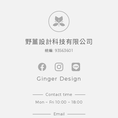
這即是窗口工作現場。 網站設計工作室雖然能在專案
啟動時，釐清「哪裡有雷」，但是專案的「拆雷任
務」，其實仰賴窗口和外部團隊攜手合作，一起解
決。在專案過程裡，窗口花費的溝通心力，其實不亞
野薑設計科技有限公司
於外部團隊。專案的成功，是兩邊共同努力的結果。
因此，找對能好好的釐清專案需求和確實表達，也是
統編: 93563601
專業的一環。野薑透過長期摸索與嘗試，建立一套方
法挖掘客戶的需求，只要借助窗口分享內部文化運作
訊息，就能在 4 -6 次工作坊的對齊客戶內部目標。 窗
Ginger Design
口需要做的任務，請參考這篇 除了對外溝通，也要對
內溝通 「交付給專業」這張擋箭牌，建議使用在內部
Contact time
政治問題時候。比如說 ，某主管喜歡唱反調，那使用
Mon ~ Fri 10:00 ~ 18:00
這張牌，可以快速將主導權拉回你手中，讓專案可以
Email
推進。 但如果將「交付給專業」當成不釐清專案需求