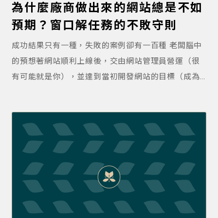
為什麼廠商做出來的網站總是不如
資訊背景的新手，大約花 2–3 小時就可以摸熟功能，
預期？窗口解任務的不敗守則
做出來的可能就是老板想要的。 如果投資這一小時摸
索，就得到你要的水準，那恭喜你，解決一個任務。
成功結果只有一種，失敗的案例卻有一百種 老闆腦中
反之，如果沒達到你要的品質，可以衡量期待和現狀
的預想著網站順利上線後，交由網站管理員營運（很
的差距。或許再投入一小時就可以了？或許問隔壁前
有可能就是你），並達到當初開發網站的目標（成為
輩就可以解決？也可能這些都不能解決。但是，這一
新管道、獲取客戶、發佈文章等）。這是大多數人，
小時也沒有白費，因為，你得到「要尋找專業的結
對於成功網站專案的期待。 不過想像總是美好的，通
論」。 以下狀況建議找專業團隊 您已經有一個網站，
往想像的路上，總有很多「大雷」是會炸死人的。為
需要增修，或是搬家。 您已經在 FB / medium /等
了釐清這些惱人的「雷」，根據野薑設計的經驗，網
處，累積大量文章資料，需要搬移到網站上。 您需要
站開發常會遇到的「雷」切分如下： 這些階段裡每一
專業美感，協助您打造有信任的視覺。 您處在完整組
個階段都有專案卡關、失敗的原因，也就是我們常說
織，有行銷團隊、業務團隊、產品團隊，需要對齊內
的「雷」。 討論網站目的的雷：網站在商業環境中，
部共識。 您希望專注在行銷策略上，技術相關交付給
扮演重要角色，釐清這裡商業邏輯、每種網站效用，
專業團隊。 您有本業，希望能專注在本業上，不想被
是否能為公司帶來價值。這裡目標與老闆討論清楚，