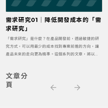
各種名詞淹沒。 您希望這專案能獲得成效，那交付專
後續展開專案阻力會小很多。各種網站商業邏輯，歡
業團隊累積經驗，會比自己從頭摸索來得好。 使用專
迎參考我們服務項目 挑選工作室的雷： 專案開發的
需求研究01｜降低開發成本的「需
業團隊諮詢服務 不過，自己做跟找專業的來，這中間
雷： 網站維護的雷： 網站營運的雷： 有經驗的網站
求研究」
到底有多少差距呢？很多時候，試作一小時可以知道
設計工作室，會在專案啟動之初，盡力做好需求調
「無法自己獨立完成」，和專業團隊諮詢，更可以清
查，充分理解客戶的需要，將可能的「雷」預先清出
「需求研究」是什麼？在產品開發前，透過敏捷的研
楚知道市場上提供那些服務，為什麼其他人要採買這
來。雖可能仍有漏網之魚，但這樣的作法，對於避免
究方式，可以用最少的成本找到專案前進的方向，讓
些服務。 野薑設計提供 40 min 的「免費網路知識顧
日後的「大雷爆炸」，十分有效。 專案失敗對於網站
產品未來的走向更為精準。這個系列的文章，將以
問」服務的目的，就是為了解決你的困擾。在預約諮
設計工作室來說，代表著收不回尾款。所以，工作室
2017 年起跑的字型平台「Tofutype：豆腐字販賣
詢的表單中，會請你先簡述專案狀況、勾選你的團隊
也會衡量風險大小，來決定是否承接。然而，專案的
所 」為例，說明過程中執行需求研究的方法，分享學
文章分
既有資源，這些資訊讓野薑更快地評估，可以怎麼支
失敗可能來自多種原因，最常發生的就是「雙方對專
習到的經驗。
頁
援你的任務。 如果您也打算詢價其他家，可以參考評
案成果的認知有落差」。 窗口的不敗守則：溝通與表
arrow_back
arrow_forward
比廠商表格，掌握各種面向，讓您評比不漏接。 與外
達需求 窗口主要的技能，兩項「溝通」和「表達需
包團隊的彈性合作方法 通常找外包的網站設計工作室
求」。用來串連內外團隊，通常夾在中間角色通常吃
的合 […]
力不討好。電腦畫面大多被 Email 和各種訊息淹蓋，