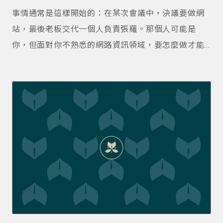
驗證，這套流程，可以用在 2+ – 10+ 人團隊，適合有
事情通常是這樣開 始的：在某次會議中，決議要做網
對齊內部需求的人。 有內部對齊困擾，搞不定主管的
站，最後老板交代一個人負責張羅。那個人可能是
朋友，歡迎與我們諮詢！
你，但面對你不熟悉的網路資訊領域，要怎麼做才能
將完成任務呢？ 你可能會求助 Google 大神，不小心
來到這篇文章。在這之前，你可能已經花很多時間，
瀏覽各家工作室介紹，但仍毫無頭緒。也可能問過交
友圈中電腦最厲害的人，得到很多專有名詞，讓你一
頭霧水。 如果你的狀態符合以上描述，歡迎來到「新
手窗口」，這是專為你而寫的系列文章。 到底找專業
的來，還是自己做？ 要如何判斷，一件事是否要交付
專業呢？ 最簡單方式是「自己花一小時下去做」。 舉
例來說：有很多不用寫程式碼，也能製作網站的方
式。比如：Stringly、Wix、weebly ，或是號稱 5
分鐘建站的 WordPress.com。這些服務可以讓沒有