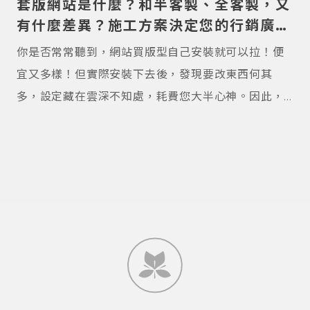
套版網站是什麼？和半客製、全客製，又
有什麼差異？施工方案決定您的行銷廣
度！
你是否常常聽到，網站買版型自己安裝就可以拉！便
宜又多樣！但實際安裝下去後，發現要改東西何其
多，設定藏在雲深不知處，耗費您大半心神。因此，
您開始思考外包，但卻不知道如何衡量專業？這篇就
是為您而寫的！本篇會講述網站常見施工方法，和優
缺點，最後還會有選擇建議表，讓您依據自己現況做
選擇！