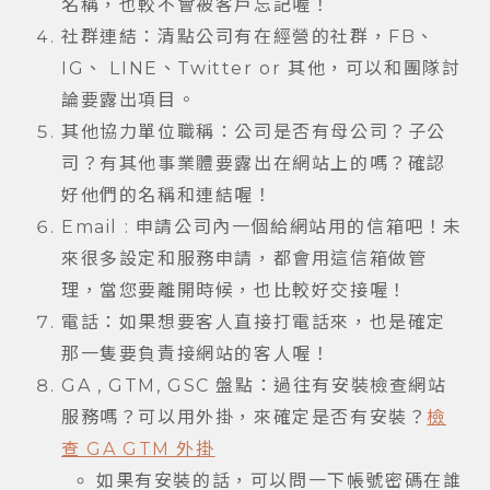
名稱，也較不會被客戶忘記喔！
社群連結：清點公司有在經營的社群，FB、
IG、 LINE、Twitter or 其他，可以和團隊討
論要露出項目。
其他協力單位職稱：公司是否有母公司？子公
司？有其他事業體要露出在網站上的嗎？確認
好他們的名稱和連結喔！
Email : 申請公司內一個給網站用的信箱吧！未
來很多設定和服務申請，都會用這信箱做管
理，當您要離開時候，也比較好交接喔！
電話：如果想要客人直接打電話來，也是確定
那一隻要負責接網站的客人喔！
GA , GTM, GSC 盤點：過往有安裝檢查網站
服務嗎？可以用外掛，來確定是否有安裝？
檢
查 GA GTM 外掛
如果有安裝的話，可以問一下帳號密碼在誰