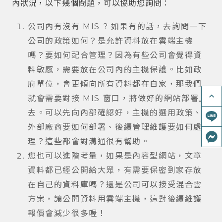
內狀況，以下幾個問題，可以協助您詢問：
公司內有沒有 MIS ? 如果有的話，去詢問一下
公司的政策如何？是允許資料放在雲端主機
嗎？要如何配合管理？因為有些公司會覺得資
料敏感，需要放在公司內的主機保護。比如政
府單位，會更傾向所有資料都在自家，那我們
keyboard_arrow_up
就會需要對接 MIS 窗口，將做好的網站部署上
去。可以先向內部確認好，主機的選用政策、
外部廠商要如何部署、後續管理維護要如何處
理？這些都會對溝通很有幫助。
您也可以進階考量，如果是內容型網站，文章
資料都已經公開給大眾，有需要保密到家存放
在自己的資料庫嗎？還是公司可以接受混合雲
方案，讓公開資料用雲端主機，這對後續維護
報價會減少很多喔！