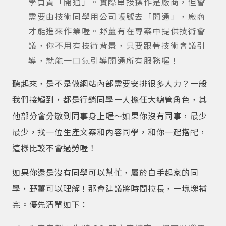
學負責「開通」。實際串接操作是廠商，但會
需要由技術同學用公司帳號去「開通」，廠商
才能進來作業喔。野薑有在專案中提供技術會
議，你不用有技術背景，只要跟著技術會議引
導，就能一口氣引導開通所有服務喔！
聽起來，是不是做網站內部需要安排很多人力？一般
我們接觸到，都是行銷同學一人擔任大總管角色，其
他部分會分散到同事身上喔～如果你沒有同事，最少
最少，找一位生產文案和內容同學，和你一起搭配，
這樣比較不會過勞喔！
如果你還是沒有同學可以幫忙，屬於白手起家的同
學，野薑可以理解！那會建議將時間拉長，一塊塊補
完。優先清單如下：