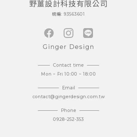
野薑設計科技有限公司
統編: 93563601
Ginger Design
Contact time
Mon ~ Fri 10:00 ~ 18:00
Email
contact@gingerdesign.com.tw
Phone
0928-252-353