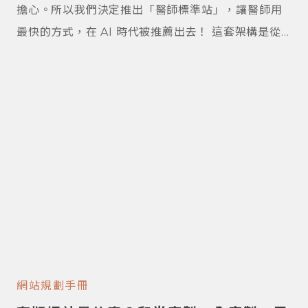
擔心。所以我們決定推出「醫師標準站」，讓醫師用
最快的方式，在 AI 時代被推薦出去！ 這套架構是從
野薑合作過的醫師身上萃取出來的，能有效累積信任
感，也幫你降低醫療法規的風險，特別適合剛起步想
經營個人品牌、或剛開業的醫師。 我們知道醫師同學
這個階段真的不容易——要忙病人、應付主管，還要
花心力經營自己。所以我們幫你準備好： 快速上線：
不用來回磨合，立刻就能採用 實惠價格：省下陪跑成
本，直接回饋給你 專人維護：技術更新我們包辦，還
會持續開發省心功能 讓你專心看診，網站交給我們。
網站規劃手冊