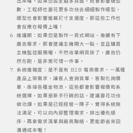
出來囉。如果您設定越多頁面，就會影響版型
數，工程師也要花更多功伕去細細製作版型，
版型也會影響螢幕尺寸支援度，那這些工作也
會反應在報價上囉！
維護期：如果您是製作一頁式網站，後續有下
廣告需求，那會建議主機開大一點，並且購買
主機監控服務喔，不然收單網頁掛了，廣告仍
然在跑，是非常可惜一件事。
系統複雜度：是不是有 B2B 電商需求、一萬種
產品上架需求、讓客人查詢貨單、客製化詢價
單、串接各種金物流，這些都會影響報價和系
統選擇，如果是新手行銷的話，建議要花功伕
做功課。如果是已經經營一陣子，覺得系統無
法滿足，可以向內部整理需求，排出優先順
序，再拿需求清單與廠商聯絡，更能節省來回
溝通成本喔！